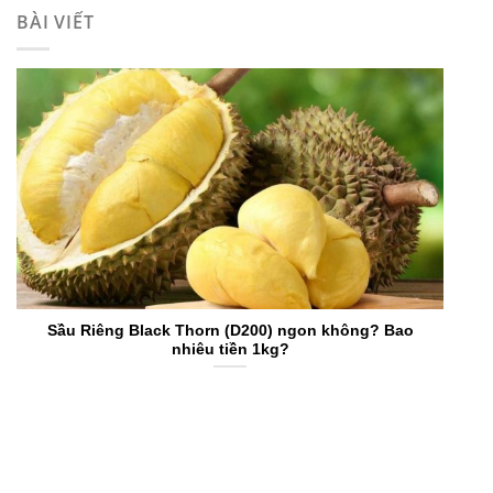
BÀI VIẾT
Sầu Riêng Black Thorn (D200) ngon không? Bao
nhiêu tiền 1kg?