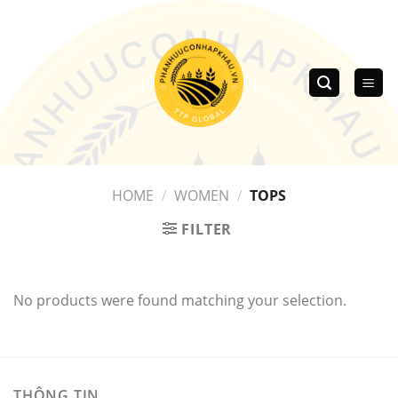
Skip
to
content
HOME
/
WOMEN
/
TOPS
FILTER
No products were found matching your selection.
THÔNG TIN